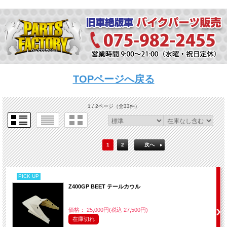
TOPページへ戻る
1 / 2ページ
（全33件）
1
2
次へ
PICK UP
Z400GP BEET テールカウル
価格： 25,000円(税込 27,500円)
在庫切れ