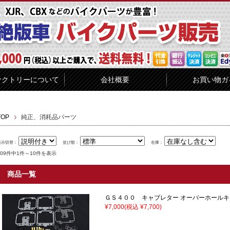
ァクトリーについて
会社概要
お買い物ガ
TOP
純正、消耗品パーツ
表示切替：
並び順：
在庫：
109件中1件～10件を表示
商品一覧
ＧＳ４００ キャブレター オーバーホールキ
¥7,000
(税込 ¥7,700)