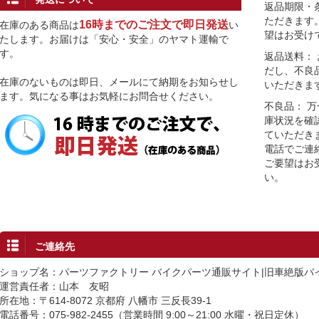
返品期限・
ただきます
16時までのご注文で即日発送
在庫のある商品は
い
望はお受け
たします。お届けは「安心・安全」のヤマト運輸で
す。
返品送料：
だし、不良
在庫のないものは即日、メールにて納期をお知らせし
いただきま
ます。気になる事はお気軽にお問合せください。
不良品： 
庫状況を確
ていただき
電話でご連
ご要望はお
い。
ご連絡先
ショップ名：パーツファクトリー バイクパーツ通販サイト|旧車絶版バ
運営責任者：山本 友昭
所在地：〒614-8072 京都府 八幡市 三反長39-1
電話番号：075-982-2455（営業時間 9:00～21:00 水曜・祝日定休）