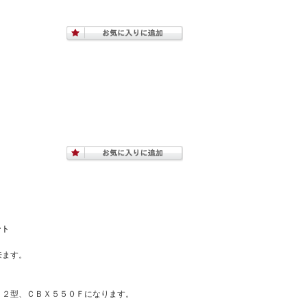
ント
来ます。
Ｆ２型、ＣＢＸ５５０Ｆになります。