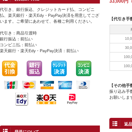
33,00
代引き、銀行振込、クレジットカード払、コンビニ
払、楽天銀行・楽天Edy・PayPay決済を用意してござ
【代引き手
います。ご希望にあわせて、各種ご利用ください。
代引き：商品引渡時
銀行振込：前払い
10
コンビニ払：前払い
30
楽天銀行・楽天Edy・PayPay決済：前払い
100
100
【その他手
振り込み手
お願いしま
返
発送について