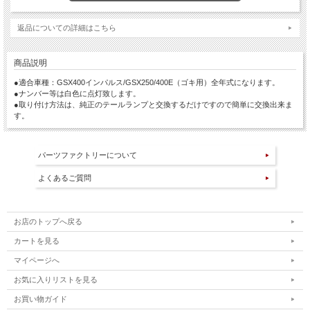
返品についての詳細はこちら
商品説明
●適合車種：GSX400インパルス/GSX250/400E（ゴキ用）全年式になります。
●ナンバー等は白色に点灯致します。
●取り付け方法は、純正のテールランプと交換するだけですので簡単に交換出来ま
す。
パーツファクトリーについて
よくあるご質問
お店のトップへ戻る
カートを見る
マイページへ
お気に入りリストを見る
お買い物ガイド