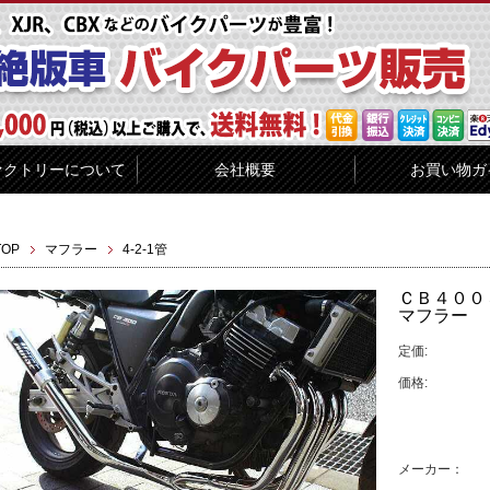
ァクトリーについて
会社概要
お買い物ガ
TOP
マフラー
4-2-1管
ＣＢ４００
マフラー
定価:
価格:
メーカー：