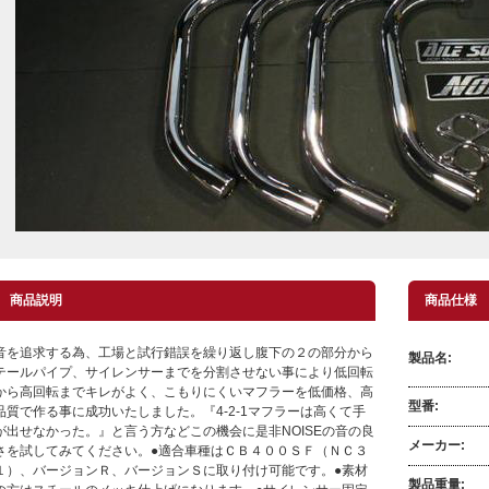
商品説明
商品仕様
音を追求する為、工場と試行錯誤を繰り返し腹下の２の部分から
製品名:
テールパイプ、サイレンサーまでを分割させない事により低回転
から高回転までキレがよく、こもりにくいマフラーを低価格、高
型番:
品質で作る事に成功いたしました。『4-2-1マフラーは高くて手
が出せなかった。』と言う方などこの機会に是非NOISEの音の良
メーカー:
さを試してみてください。●適合車種はＣＢ４００ＳＦ（ＮＣ３
１）、バージョンＲ、バージョンＳに取り付け可能です。●素材
製品重量: