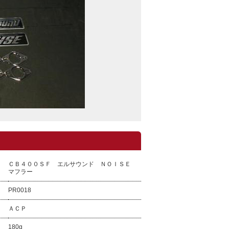
ＣＢ４００ＳＦ エルサウンド ＮＯＩＳＥ
マフラー
PR0018
ＡＣＰ
180g