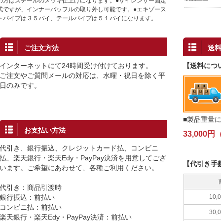
の方はスチールのメッキ仕上げになります。●サイレンサー固定
式ですが、インナーバッフルの取り外し可能です。●エキゾース
トパイプは３５パイ、テールパイプは５１パイになります。
ご注文方法
送
インターネットにて24時間受け付けております。
【送料につ
ご注文やご質問メールの対応は、水曜・祝日を除く平
日のみです。
■製品重量
お支払い方法
33,00
代引き、銀行振込、クレジットカード払、コンビニ
払、楽天銀行・楽天Edy・PayPay決済を用意してござ
【代引き手
います。ご希望にあわせて、各種ご利用ください。
代引き：商品引渡時
銀行振込：前払い
10
コンビニ払：前払い
30
楽天銀行・楽天Edy・PayPay決済：前払い