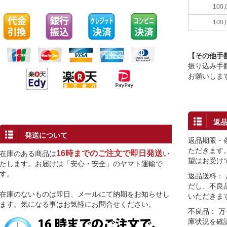
100
100
【その他手
振り込み手
お願いしま
返
発送について
返品期限・
ただきます
16時までのご注文で即日発送
在庫のある商品は
い
望はお受け
たします。お届けは「安心・安全」のヤマト運輸で
す。
返品送料：
だし、不良
在庫のないものは即日、メールにて納期をお知らせし
いただきま
ます。気になる事はお気軽にお問合せください。
不良品： 
庫状況を確