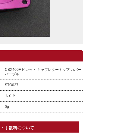
CBX400F ビレット キャブレタートップ カバー
パープル
STO027
ＡＣＰ
0g
料・手数料について