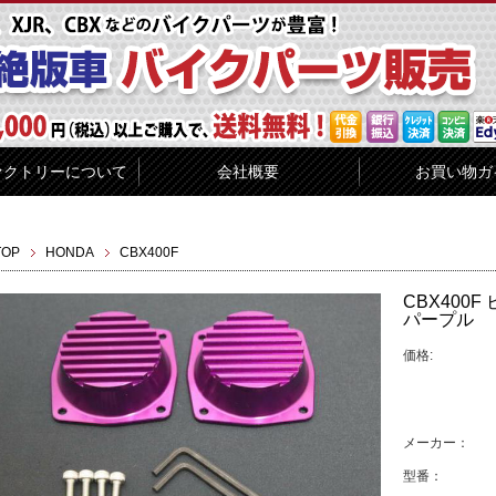
ァクトリーについて
会社概要
お買い物ガ
TOP
HONDA
CBX400F
CBX400
パープル
価格:
メーカー：
型番：