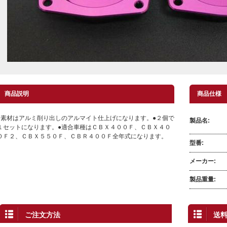
商品説明
商品仕様
●素材はアルミ削り出しのアルマイト仕上げになります。●２個で
製品名:
１セットになります。●適合車種はＣＢＸ４００Ｆ、ＣＢＸ４０
０Ｆ２、ＣＢＸ５５０Ｆ、ＣＢＲ４００Ｆ全年式になります。
型番:
メーカー:
製品重量:
ご注文方法
送