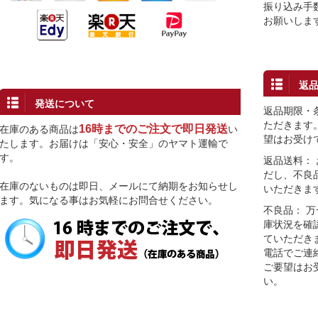
振り込み手
お願いしま
返
発送について
返品期限・
ただきます
16時までのご注文で即日発送
在庫のある商品は
い
望はお受け
たします。お届けは「安心・安全」のヤマト運輸で
す。
返品送料：
だし、不良
在庫のないものは即日、メールにて納期をお知らせし
いただきま
ます。気になる事はお気軽にお問合せください。
不良品： 
庫状況を確
ていただき
電話でご連
ご要望はお
い。